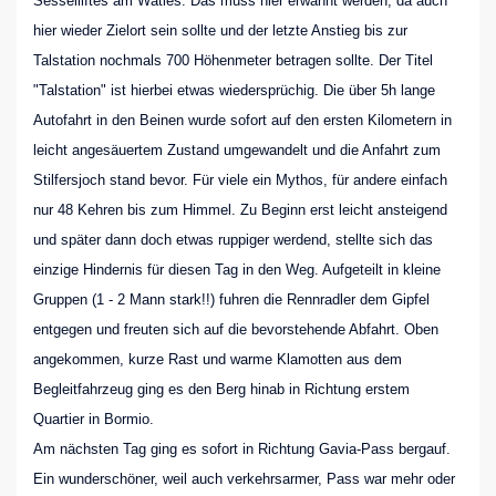
Sesselliftes am Watles. Das muss hier erwähnt werden, da auch
hier wieder Zielort sein sollte und der letzte Anstieg bis zur
Talstation nochmals 700 Höhenmeter betragen sollte. Der Titel
"Talstation" ist hierbei etwas wiedersprüchig. Die über 5h lange
Autofahrt in den Beinen wurde sofort auf den ersten Kilometern in
leicht angesäuertem Zustand umgewandelt und die Anfahrt zum
Stilfersjoch stand bevor. Für viele ein Mythos, für andere einfach
nur 48 Kehren bis zum Himmel. Zu Beginn erst leicht ansteigend
und später dann doch etwas ruppiger werdend, stellte sich das
einzige Hindernis für diesen Tag in den Weg. Aufgeteilt in kleine
Gruppen (1 - 2 Mann stark!!) fuhren die Rennradler dem Gipfel
entgegen und freuten sich auf die bevorstehende Abfahrt. Oben
angekommen, kurze Rast und warme Klamotten aus dem
Begleitfahrzeug ging es den Berg hinab in Richtung erstem
Quartier in Bormio.
Am nächsten Tag ging es sofort in Richtung Gavia-Pass bergauf.
Ein wunderschöner, weil auch verkehrsarmer, Pass war mehr oder