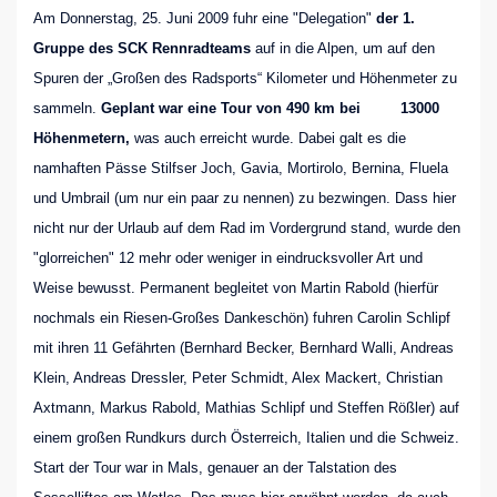
Am Donnerstag, 25. Juni 2009 fuhr eine "Delegation"
der 1.
Gruppe des SCK
Rennradteams
auf in die Alpen, um auf den
Spuren der „Großen des Radsports“ Kilometer und Höhenmeter zu
sammeln.
Geplant war eine Tour von 490 km bei
13000
Höhenmetern,
was auch erreicht wurde. Dabei galt es die
namhaften Pässe Stilfser Joch, Gavia, Mortirolo, Bernina, Fluela
und Umbrail (um nur ein paar zu nennen) zu bezwingen. Dass hier
nicht nur der Urlaub auf dem Rad im Vordergrund stand, wurde den
"glorreichen" 12 mehr oder weniger in eindrucksvoller Art und
Weise bewusst. Permanent begleitet von Martin Rabold (hierfür
nochmals ein Riesen-Großes Dankeschön) fuhren Carolin Schlipf
mit ihren 11 Gefährten (Bernhard Becker, Bernhard Walli, Andreas
Klein, Andreas Dressler, Peter Schmidt, Alex Mackert, Christian
Axtmann, Markus Rabold, Mathias Schlipf und Steffen Rößler) auf
einem großen Rundkurs durch Österreich, Italien und die Schweiz.
Start der Tour war in Mals, genauer an der Talstation des